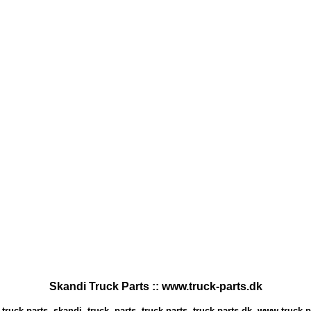
Skandi Truck Parts :: www.truck-parts.dk
truck parts, skandi, truck, parts, truck-parts, truck-parts.dk, www.truck-